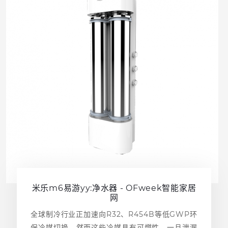
米乐m6易游yy:净水器 - OFweek智能家居
网
全球制冷行业正加速向R32、R454B等低GWP环
保冷媒切换。然而这些冷媒具有可燃性，一旦泄漏