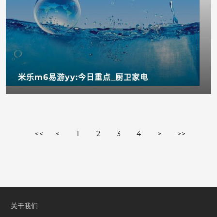
米乐m6易游yy:今日重点_厨卫家电
<<
<
1
2
3
4
>
>>
关于我们