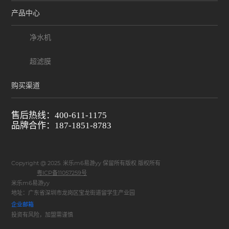
产品中心
净水机
超滤膜
购买渠道
售后热线：400-611-1175
品牌合作：187-1851-8783
Copyright @ 2025. 米乐m6易游yy 保留所有版权 版权所有
粤ICP备11057259号
米乐m6易游yy
地址：广东省深圳市龙岗区宝龙街道留学生产业园
企业邮箱
投资有风险，加盟需谨慎