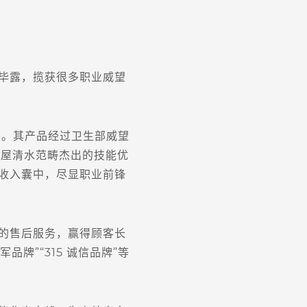
毕露，揽获很多职业威望
利。其产品经过卫生部威望
全屋清水范畴杰出的技能优
”收入囊中，尽显职业前锋
的售后服务，赢得顾客长
品牌”“315 诚信品牌”等