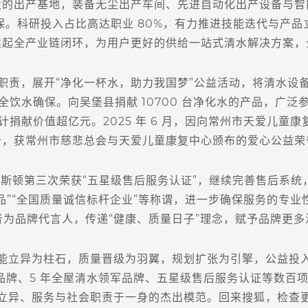
出产基地，装备无尘出产车间、先进自动化出产设备与智
保。科研投入占比高达职业 80%，有力推进技能迭代与产品
建起全产业链闭环，为用户更好的供给一站式清水解决方案，
，展开“净化一杯水，助力我国梦”公益活动，将清水设
全饮水确保。向吴堡县捐献 10700 台净化水的产品，广泛
捐献价值超亿元。2025 年 6 月，因向常州市天爱儿童康复中
备，获常州市慈悲总会与天爱儿童康复中心颁布的爱心公益荣
顿第三次荣获“五星级售后服务认证”，继续完善售后系统，
品”“全国质量诚信标杆企业”等称谓，进一步确保服务的专业
青为品牌代言人，传递“健康、质量日子”理念，赋予品牌更多
立异为柱石，质量晋级为羽翼，规划扩张为引擎，公益投入
满足品牌、5 年全屋清水领军品牌、五星级售后服务认证等数百
立异、服务与社会职责于一身的杰出模范。回来搜狐，检查