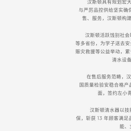
汉斯顿具有规划宏大的
与严厉品控供给坚实确
售、服务，汉斯顿构
汉斯顿活跃饯别社会职责
等多省份，为学子送去安
赈灾救援等公益举动，累计
清水设
在售后服务范畴，汉斯
国质量检验安稳合格产
面，签约左小
汉斯顿清水器以技能
保，斩获 13 年顾客
能、