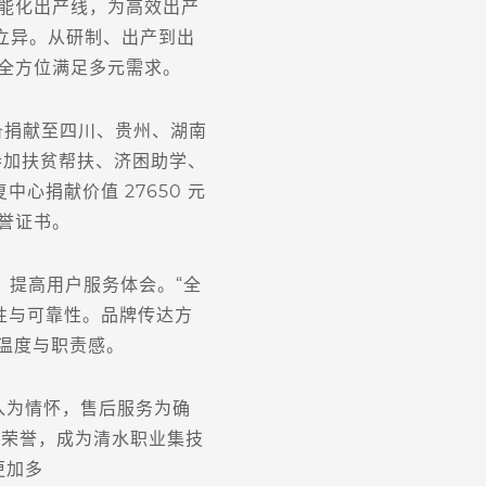
能化出产线，为高效出产
立异。从研制、出产到出
全方位满足多元需求。
备捐献至四川、贵州、湖南
参加扶贫帮扶、济困助学、
心捐献价值 27650 元
誉证书。
提高用户服务体会。“全
性与可靠性。品牌传达方
温度与职责感。
为情怀，售后服务为确
项荣誉，成为清水职业集技
更加多