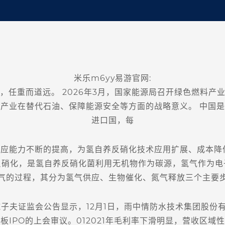
米乐m6yy易游官网:
重而道远。 2026年3月，国家能源局召开绿色燃料产
产业在替代石油、保障能源安全等方面的战略意义。 中国
进口国，每
能力不断的提高，为氢自养反硝化技术应用扩展、成本降低
反硝化，是氢自养反硝化菌利用无机物作为碳源，氢气作为电
气的过程，其分为氢气供应、生物催化、氮气释放三个主要
夫证监会公告显示，12月1日，雨中情防水技术集团股份
板IPO的上会审议。012021年毛利率下滑明显，营收区域