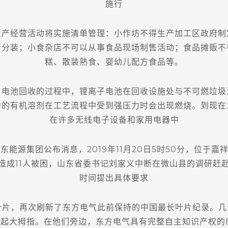
施行
经营活动将实施清单管理：小作坊不得生产加工区政府制
行分装；小食杂店不可以从事食品现场制售活动；食品摊贩不
糕、散装熟食、婴幼儿配方食品等。
池回收的过程中，锂离子电池在回收设施处与不可燃垃圾
中的有机溶剂在工艺流程中受到强压力时会出现燃烧。到现在
在许多无线电子设备和家用电器中
能源集团公布消息，2019年11月20日5时50分，位于
造成11人被困，山东省委书记刘家义中断在微山县的调研赶
时间提出具体要求
片，再次刷新了东方电气此前保持的中国最长叶片纪录。几
起大拇指。在他们旁边，东方电气具有完整自主知识产权的B