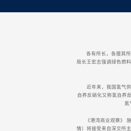
各有所长，各擅其所，任
局长王宏志强调绿色燃料
近年来，我国氢气供应
自养反硝化又称氢自养
氮
《港湾商业观察》 施子
情）将接受来自深交所主