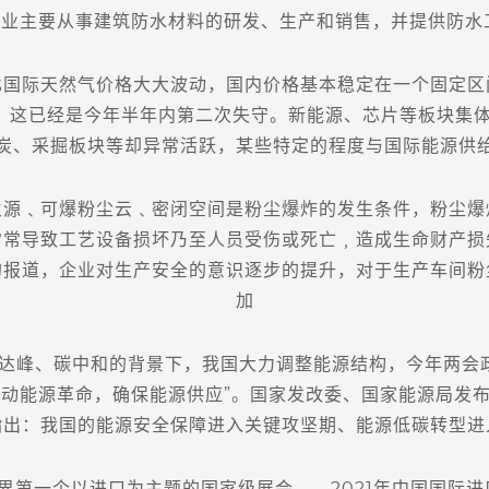
，企业主要从事建筑防水材料的研发、生产和销售，并提供防水
际天然气价格大大波动，国内价格基本稳定在一个固定区
点，这已经是今年半年内第二次失守。新能源、芯片等板块集
炭、采掘板块等却异常活跃，某些特定的程度与国际能源供
﹑可爆粉尘云﹑密闭空间是粉尘爆炸的发生条件，粉尘爆
常常导致工艺设备损坏乃至人员受伤或死亡﹐造成生命财产损
的报道，企业对生产安全的意识逐步的提升，对于生产车间粉
加
达峰、碳中和的背景下，我国大力调整能源结构，今年两会政
动能源革命，确保能源供应”。国家发改委、国家能源局发布
指出：我国的能源安全保障进入关键攻坚期、能源低碳转型进
界第一个以进口为主题的国家级展会——2021年中国国际进