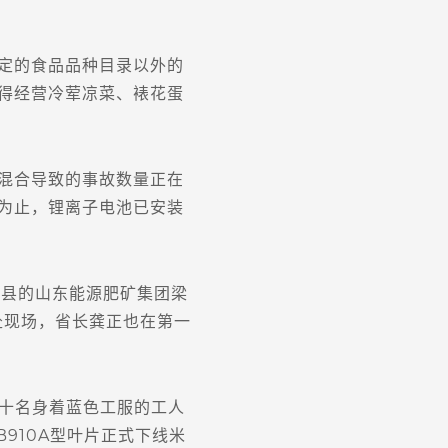
定的食品品种目录以外的
得经营冷荤凉菜、裱花蛋
混合导致的事故数量正在
为止，锂离子电池已安装
嘉祥县的山东能源肥矿集团梁
赴现场，省长龚正也在第一
十名身着蓝色工服的工人
910A型叶片正式下线米