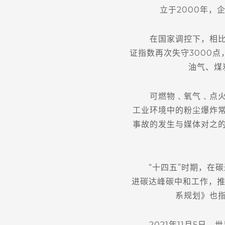
立于2000年
在国家调控下，相比国
证指数再次失守3000
油气、煤
可燃物﹑氧气﹑点火源
工业环境中的粉尘爆炸
事故的发生与媒体对之
“十四五”时期，在碳
进碳达峰碳中和工作，推
系规划》也
2021年11月5日，世