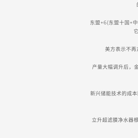
东盟+6(东盟十国+中
美方表示不再对
产量大幅调升后，金石
新兴储能技术的成本降
立升超滤膜净水器根据