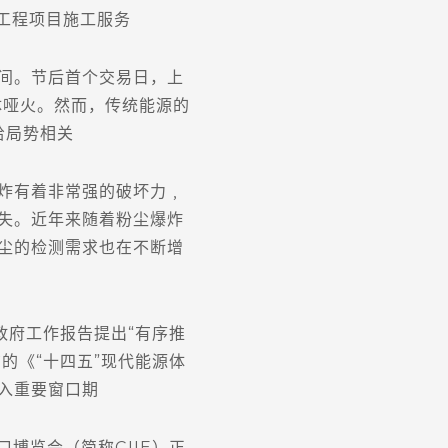
工程项目施工服务
间。节后首个交易日，上
体哑火。然而，传统能源的
给局势相关
炸有着非常强的破坏力﹐
失。近年来随着粉尘爆炸
尘的检测需求也在不断增
府工作报告提出“有序推
的《“十四五”现代能源体
入重要窗口期
口博览会（简称CIIE）正