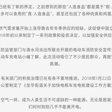
经有了新的界定，之前想到的那些“人造食品”都是属于“假·
很多可以食用的“真·人造食品”，甚至还包括了各种肉类和鸡蛋
气需求量开始上涨导致去年冬季供应的短缺，这促使中国立
018年初以来制定了一系列政策和投资决定，以加强安全供
防监管部门与清水河派出所联合开展的电动车消防安全宣传
电动车充电站小编了解，此次活动吸引了不少居民群众，再掀
高潮。
部门的积极治理已在有条不紊地推进。2018年1月22
办公室制定了《龙华街道关于加快电瓶车充电桩建设工作方案
气一样，成为人类生活不可或缺的一种能源。无论是居家
们时时刻刻几乎不能离开电。