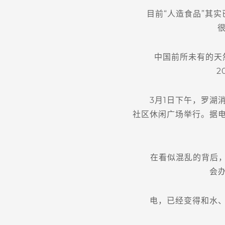
目前“人造食品”其实已
中国前所未有的天然
2
3月1日下午，罗湖消
社区休闲广场举行。据
在看似混乱的背后，有关
会
电，已经变得和水、空