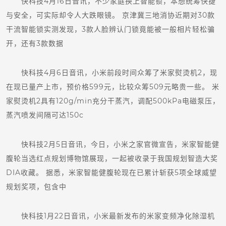
快科技4月16日音讯，不少家庭换上智能锁，本想统筹快捷
与安全，可实际却令人大跌眼镜。 京津冀三地消协近期对30款
干流智能锁实测发现，3款人脸辨认门锁竟能被一般相片轻松骗
开，还有3款数据
快科技4月6日音讯，小米前段时间众筹了米家熨烫机2，现
在现已量产上市，预价格599元，比较众筹509元略贵一些。 米
家熨烫机2具有120g/min充分干蒸汽，调配500kPa电磁泵压，
蒸汽喷发间隔可达150c
快科技2月5日音讯，今日，小米之家官微宣告，米家智能健
腹轮当选红点规划博物馆展现，一起被收录于我国规划智造大奖
DIA收藏。 据悉，米家智能健腹轮现在已累计斩获5项全球威望
规划奖项，包含中
快科技1月22日音讯，小米最新发布的米家变频净化除湿机